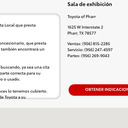
Sala de exhibición
Toyota of Pharr
ta Local que presta
1625 W Interstate 2
Pharr
,
TX
78577
oncesionario, que presta
Ventas
:
(956) 815-2285
ue también encontrará un
Servicio
:
(956) 247-4597
Partes
:
(956) 269-9043
 buscando, ya sea una cita
parte correcta para su
vo o usado.
OBTENER INDICACIO
nces lo tenemos cubierto.
de Toyota a su
remos para un pequeño viaje
l ritmo de la radio, aunque
encia completa.