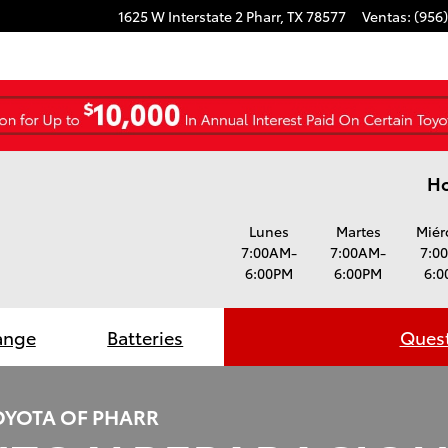
1625 W Interstate 2
Pharr
,
TX
78577
Ventas
:
(956
Ho
Lunes
Martes
Miér
7:00AM-
7:00AM-
7:0
6:00PM
6:00PM
6:0
ange
Batteries
Quest
OYOTA OF PHARR