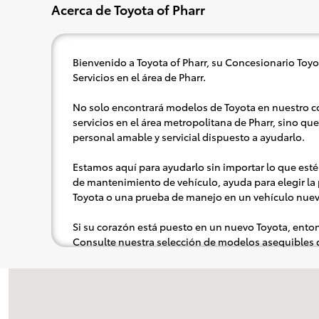
Acerca de Toyota of Pharr
Bienvenido a Toyota of Pharr, su Concesionario Toyo
Servicios en el área de Pharr.
No solo encontrará modelos de Toyota en nuestro c
servicios en el área metropolitana de Pharr, sino q
personal amable y servicial dispuesto a ayudarlo.
Estamos aquí para ayudarlo sin importar lo que esté
de mantenimiento de vehículo, ayuda para elegir la 
Toyota o una prueba de manejo en un vehículo nue
Si su corazón está puesto en un nuevo Toyota, ento
Consulte nuestra selección de modelos asequibles 
conveniencia; cuando se le ocurra algo, lo prepara
de placer (es decir, una prueba de manejo). Cantar a
Visitanos en: 1625 W Interstate 2 Pharr, TX 78577
es opcional, sin duda se recomienda para la experi