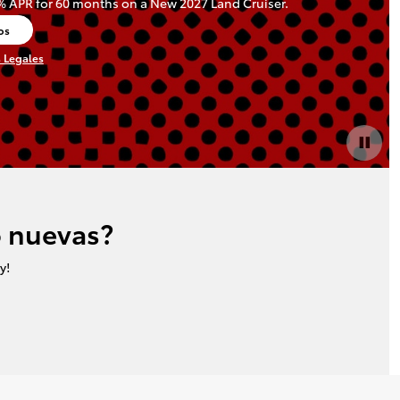
9% APR for 60 months on a New 2027 Land Cruiser.
dos
a
s Legales
o nuevas?
y!