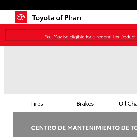
Toyota of Pharr
Saltar al contenido principal
Toyota of Pharr
Tires
Brakes
Oil Ch
CENTRO DE MANTENIMIENTO DE T