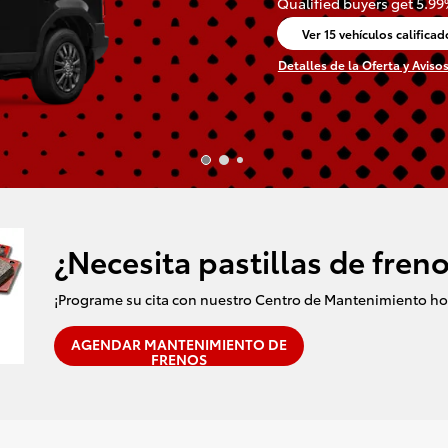
Qualified buyers get 5.9
Ver 15 vehículos califica
abrir en la misma pestañ
Detalles de la Oferta y Aviso
Open Incentive Modal
¿Necesita pastillas de fren
¡Programe su cita con nuestro Centro de Mantenimiento ho
AGENDAR MANTENIMIENTO DE
FRENOS