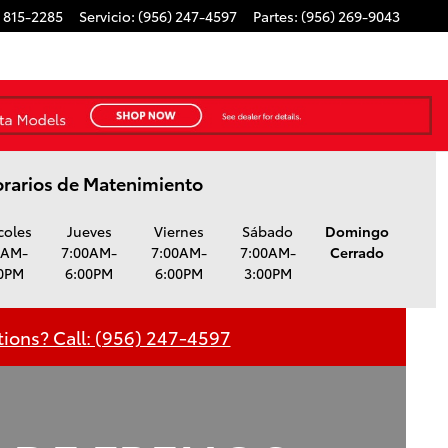
) 815-2285
Servicio
:
(956) 247-4597
Partes
:
(956) 269-9043
rarios de Matenimiento
coles
Jueves
Viernes
Sábado
Domingo
0AM-
7:00AM-
7:00AM-
7:00AM-
Cerrado
0PM
6:00PM
6:00PM
3:00PM
ions? Call: (956) 247-4597