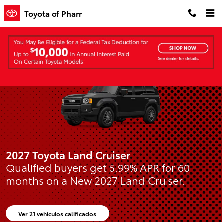
Toyota of Pharr
Saltar al contenido principal
Toyota of Pharr
2027 Toyota Land Cruiser
Qualified buyers get 5.99% APR for 60
months on a New 2027 Land Cruiser.
Ver 21 vehículos calificados
abrir en la misma pestaña