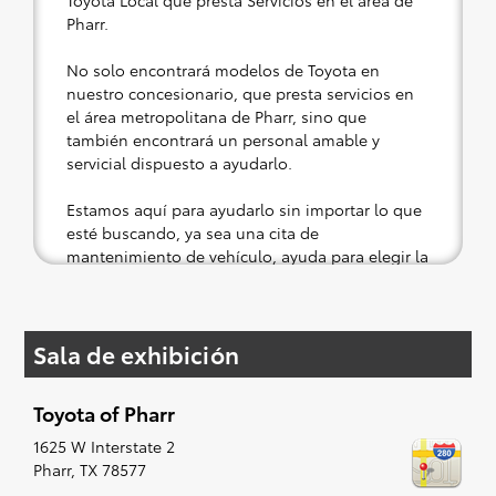
Pharr.
No solo encontrará modelos de Toyota en
nuestro concesionario, que presta servicios en
el área metropolitana de Pharr, sino que
también encontrará un personal amable y
servicial dispuesto a ayudarlo.
Estamos aquí para ayudarlo sin importar lo que
esté buscando, ya sea una cita de
mantenimiento de vehículo, ayuda para elegir la
parte correcta para su Toyota o una prueba de
manejo en un vehículo nuevo o usado.
Sala de exhibición
Si su corazón está puesto en un nuevo Toyota,
entonces lo tenemos cubierto. Consulte nuestra
selección de modelos asequibles de Toyota a su
Toyota of Pharr
conveniencia; cuando se le ocurra algo, lo
prepararemos para un pequeño viaje de placer
1625 W Interstate 2
(es decir, una prueba de manejo). Cantar al
Pharr
,
TX
78577
ritmo de la radio, aunque es opcional, sin duda